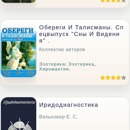
Обереги И Талисманы. Сп
Ецвыпуск "Сны И Видени
Я" .
Коллектив авторов
Эзотерика
:
Эзотерика
,
Хиромантия
.
Иридодиагностика
Вельховер Е. С.